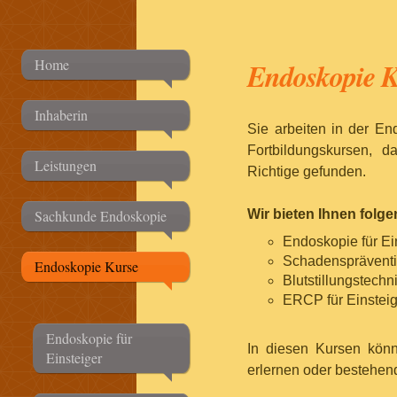
Home
Endoskopie K
Inhaberin
Sie arbeiten in der E
Fortbildungskursen, 
Leistungen
Richtige gefunden.
Sachkunde Endoskopie
Wir bieten Ihnen folg
Endoskopie für Ei
Schadenspräventi
Endoskopie Kurse
Blutstillungstechni
ERCP für Einsteige
Endoskopie für
In diesen Kursen kön
Einsteiger
erlernen oder bestehen